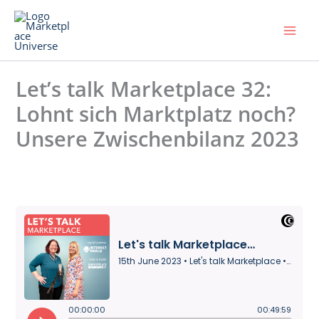
Skip
to
content
Let’s talk Marketplace 32:
Lohnt sich Marktplatz noch?
Unsere Zwischenbilanz 2023
Leave a Comment
/ By
Universe
/
15. June 2023