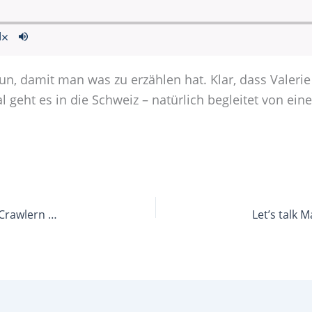
tun, damit man was zu erzählen hat. Klar, dass Valeri
 geht es in die Schweiz – natürlich begleitet von ein
Let’s talk Marketplace 35: Wie geht man mit Price Crawlern um, Sebastian Klumpp?