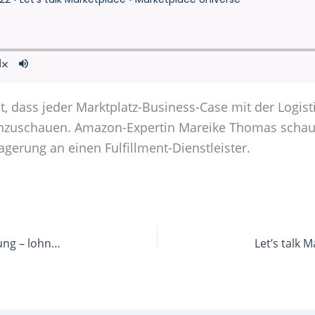
t, dass jeder Marktplatz-Business-Case mit der Logistik
zuschauen. Amazon-Expertin Mareike Thomas schaut m
gerung an einen Fulfillment-Dienstleister.
Let’s talk Marketplace 11: Business-Case-Berechnung – lohnt sich Marktplatz?