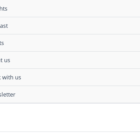
hts
ast
ts
t us
 with us
letter