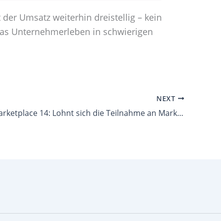
er Umsatz weiterhin dreistellig – kein
f das Unternehmerleben in schwierigen
NEXT
Let’s talk Marketplace 14: Lohnt sich die Teilnahme an Marktplatz-Piloten? feat. Tobias Stork