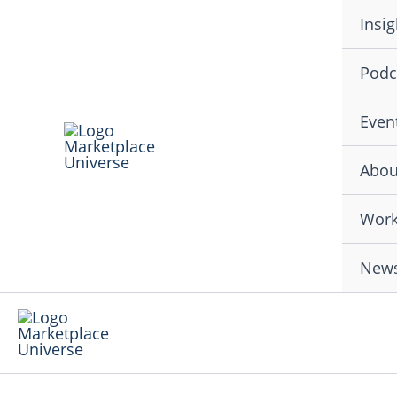
Skip
Insig
to
content
Podc
Even
Abou
Work
News